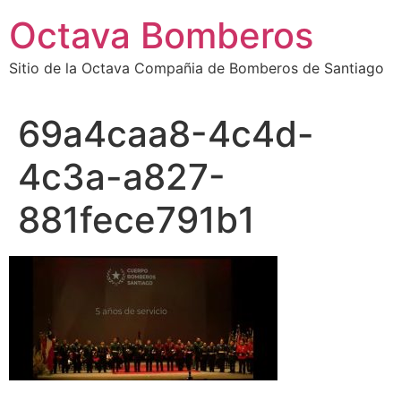
Octava Bomberos
Sitio de la Octava Compañia de Bomberos de Santiago
69a4caa8-4c4d-
4c3a-a827-
881fece791b1