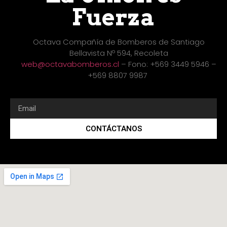
Fuerza
Octava Compañía de Bomberos de Santiago
Bellavista Nº 594, Recoleta
web@octavabomberos.cl
– Fono: +569 3449 5946 –
+569 8807 9987
CONTÁCTANOS