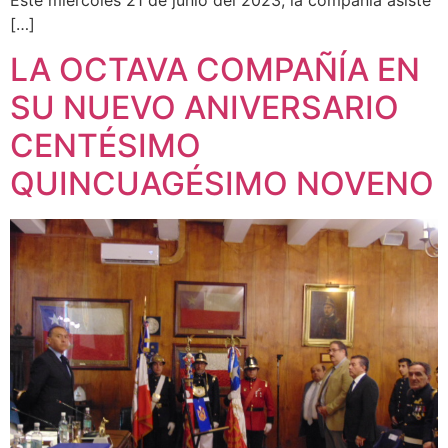
Este miércoles 21 de junio del 2023, la compañía asiste
[…]
LA OCTAVA COMPAÑÍA EN
SU NUEVO ANIVERSARIO
CENTÉSIMO
QUINCUAGÉSIMO NOVENO