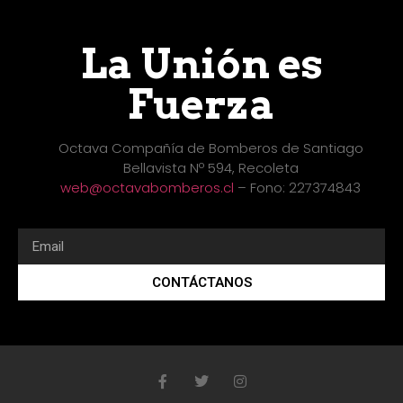
La Unión es
Fuerza
Octava Compañía de Bomberos de Santiago
Bellavista Nº 594, Recoleta
web@octavabomberos.cl
– Fono: 227374843
CONTÁCTANOS