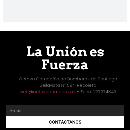
La Unión es
Fuerza
Octava Compañía de Bomberos de Santiago
Bellavista Nº 594, Recoleta
web@octavabomberos.cl
– Fono: 227374843
CONTÁCTANOS